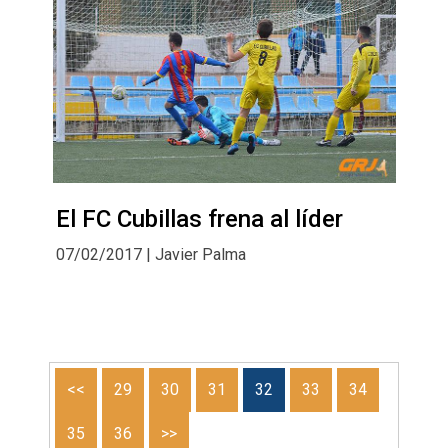
El FC Cubillas frena al líder
07/02/2017 | Javier Palma
<<
29
30
31
32
33
34
35
36
>>