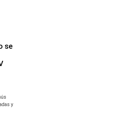
o se
V
sús
iadas y