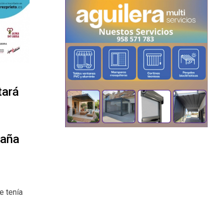
tará
paña
e tenía