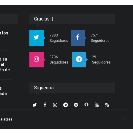
Gracias :)
 los
7883
7571
Seguidores
Seguidores
3736
29
a su
Seguidores
Seguidores
del
ón de
Síguenos
s
nada
Palabrea
.