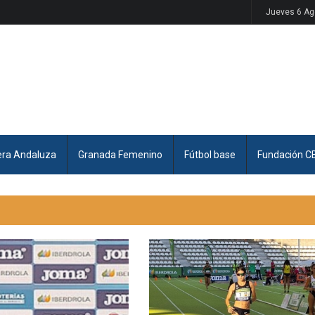
Jueves 6 Ag
era Andaluza
Granada Femenino
Fútbol base
Fundación C