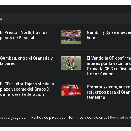
to
El Preston North, tras los
Gambín y Dylan mueven
pasos de Pascual
hilos
Gumbau, entre el Granada y
El Vandalia CF confirm
la pared
interés por la vacante 
Granada CF C en Divisi
Honor Sénior
El CD Huétor Tájar solicita la
Bárbara y Jenni, nuevo
plaza vacante del Grupo X
refuerzos para el Gra
de Tercera Federación
femenino
nadaenjuego.com
|
Política de privacidad
|
Términos y condiciones
| Powered by