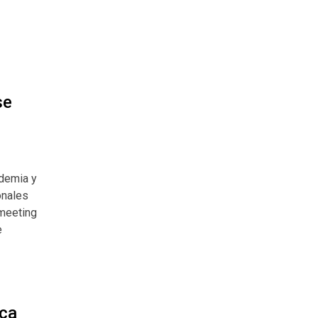
se
ndemia y
onales
 meeting
e
ica