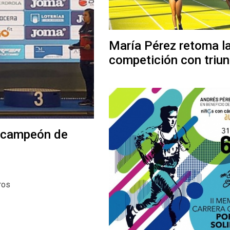
María Pérez retoma l
competición con triun
, campeón de
ros