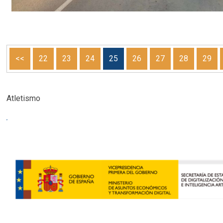
<<
22
23
24
25
26
27
28
29
Atletismo