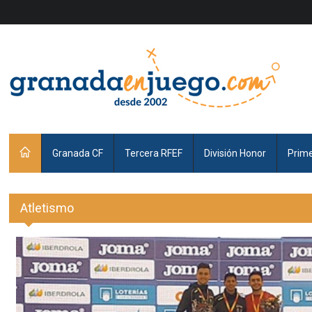
Granada CF
Tercera RFEF
División Honor
Prim
Atletismo