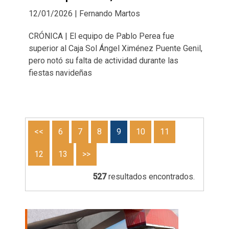
12/01/2026 | Fernando Martos
CRÓNICA | El equipo de Pablo Perea fue
superior al Caja Sol Ángel Ximénez Puente Genil,
pero notó su falta de actividad durante las
fiestas navideñas
<<
6
7
8
9
10
11
12
13
>>
527
resultados encontrados.