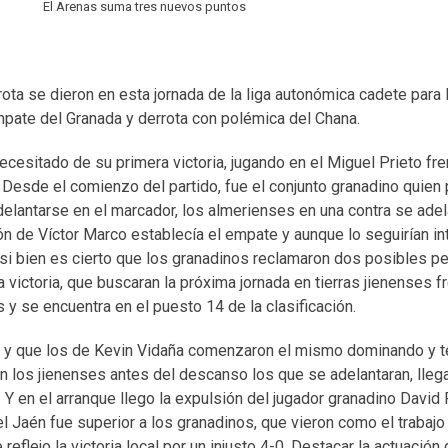
El Arenas suma tres nuevos puntos
rota se dieron en esta jornada de la liga autonómica cadete para 
mpate del Granada y derrota con polémica del Chana.
ecesitado de su primera victoria, jugando en el Miguel Prieto fren
 Desde el comienzo del partido, fue el conjunto granadino quien
delantarse en el marcador, los almerienses en una contra se ade
ón de Víctor Marco establecía el empate y aunque lo seguirían i
al, si bien es cierto que los granadinos reclamaron dos posibles pe
ictoria, que buscaran la próxima jornada en tierras jienenses fr
 y se encuentra en el puesto 14 de la clasificación.
ntro y que los de Kevin Vidaña comenzaron el mismo dominando y 
n los jienenses antes del descanso los que se adelantaran, lleg
. Y en el arranque llego la expulsión del jugador granadino Davi
l Jaén fue superior a los granadinos, que vieron como el trabajo
lejo la victoria local por un injusto 4-0. Destacar la actuación 