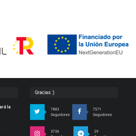
Gracias :)
ará la
7883
7571
n
Seguidores
Seguidores
3736
29