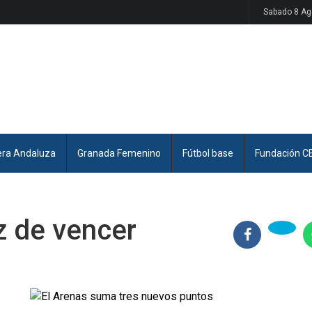
Sabado 8 Ag
era Andaluza
Granada Femenino
Fútbol base
Fundación C
z de vencer