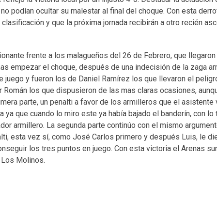
no podían ocultar su malestar al final del choque. Con esta derro
asificación y que la próxima jornada recibirán a otro recién asc
cionante frente a los malagueños del 26 de Febrero, que llegaron 
mas empezar el choque, después de una indecisión de la zaga arm
 juego y fueron los de Daniel Ramírez los que llevaron el peligr
or Román los que dispusieron de las mas claras ocasiones, aun
mera parte, un penalti a favor de los armilleros que el asistente
a ya que cuando lo miro este ya había bajado el banderín, con lo 
nador armillero. La segunda parte continúo con el mismo argument
ti, esta vez sí, como José Carlos primero y después Luis, le die
conseguir los tres puntos en juego. Con esta victoria el Arenas s
a Los Molinos.