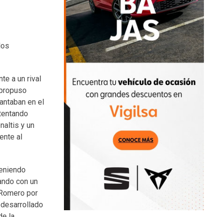
los
te a un rival
 propuso
lantaban en el
ntentando
naltis y un
ente al
teniendo
ando con un
d Romero por
 desarrollado
de la