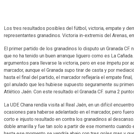
Los tres resultados posibles del fútbol, victoria, empate y der
representantes granadinos. Victoria in-extremis del Arenas, e
El primer partido de los granadinos lo disputo un Granada CF. n
que no ha tenido un buen arranque liguero como es La Cañada.
argumentos para llevarse la victoria, pero en ese ímpetu por a
marcador, aunque el Granada supo tirar de casta y por mediaci
hasta el final del partido, el marcador reflejaría el empate fin
gol anulado que les hubiese supuesto seguramente su primera v
Atlético Jaén. Con este resultado el Granada CF. suma 2 puntos
La UDE Chana rendía visita al Real Jaén, en un difícil encue
ocasiones para haberse adelantado en el marcador, pero fuero
corto e injusto resultado en contra los granadinos al descanso
doble amarilla y fue tan solo a partir de ese momento cuando e
hasta ese momento se vendría abajo con tres goles mas y que ref