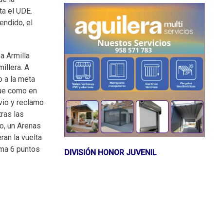
ta el UDE.
endido, el
a Armilla
illera. A
o a la meta
que como en
 vio y reclamo
tras las
o, un Arenas
ran la vuelta
uma 6 puntos
DIVISIÓN HONOR JUVENIL