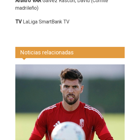
Árbitro VAR
Gálvez Rascón, David (Comité
madrileño)
TV
LaLiga SmartBank TV
Noticias relacionadas