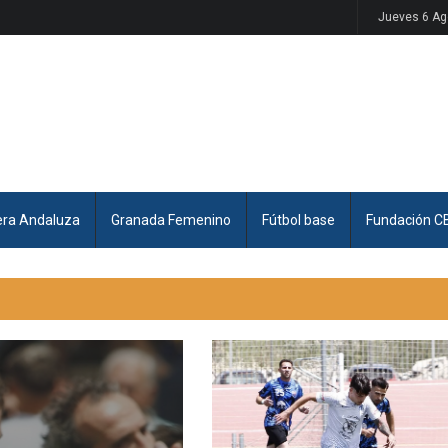
Jueves 6 Ag
era Andaluza
Granada Femenino
Fútbol base
Fundación C