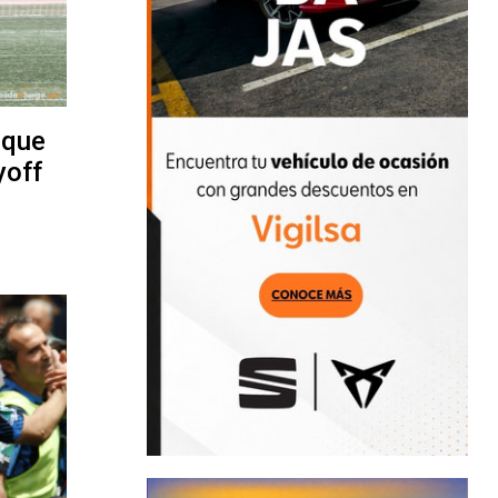
 que
yoff