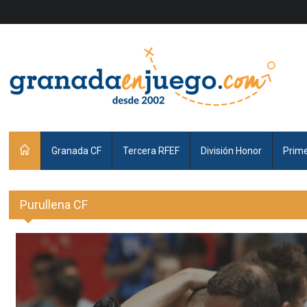
Granada CF
Tercera RFEF
División Honor
Prim
Purullena CF