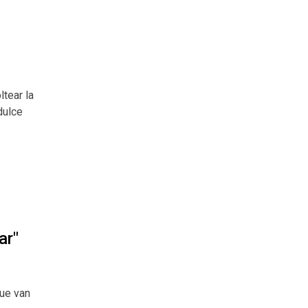
ltear la
dulce
ar"
que van