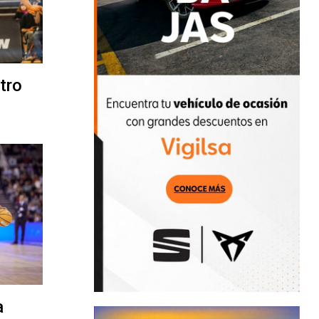
otro
a