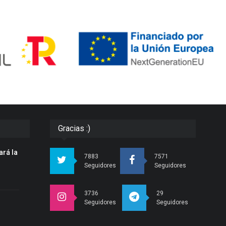
Gracias :)
ará la
7883
7571
n
Seguidores
Seguidores
3736
29
Seguidores
Seguidores
r