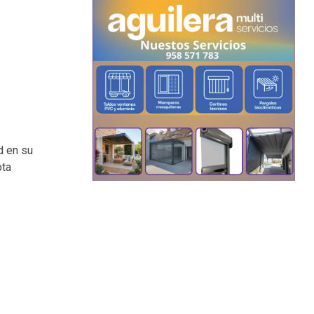
d en su
ota