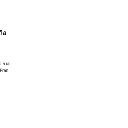
fla
o a un
Fran