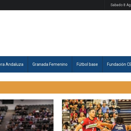
Sabado 8 Ag
era Andaluza
Granada Femenino
Fútbol base
Fundación C