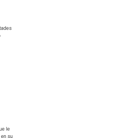
ltades
o
ue le
 en su