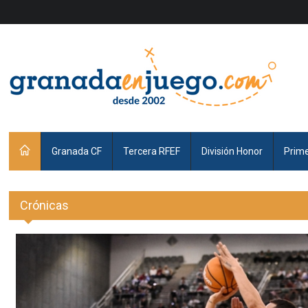
Granada CF
Tercera RFEF
División Honor
Prim
Crónicas