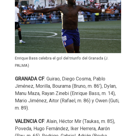
Enrique Bass celebra el gol del triunfo del Granada (J.
PALMA)
GRANADA
CF
: Guirao, Diego Cosma, Pablo
Jiménez, Morilla, Bourama (Bruno, m. 86’), Dylan,
Manu Maza, Rayan Zinebi (Enrique Bass, m. 14),
Mario Jiménez, Aitor (Rafael, m. 86) y Owen (Guti,
m. 89).
VALENCIA
CF
: Alain, Héctor Mir (Taukas, m. 85),
Poveda, Hugo Fernández, Iker Herrera, Aarón
(Pau, m. 65), Rodrigo, Gabriel, Adrián (Boyko,