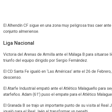
El Alhendín CF sigue en una zona muy peligrosa tras caer ante L
conjunto almeriense.
Liga Nacional
Victoria del Arenas de Armilla ante el Málaga B para situarse líd
triunfo del equipo dirigido por Sergio Fernández.
El CD Santa Fe igualó en ‘Las Américas’ ante el 26 de Febrero,
descenso.
El Atarfe Industrial empató ante el Atlético Malagueño para seg
atarfeños. Adam (61’) puso el empate para el Atlético Malagu
El Granada B se trajo un importante punto de su visita al Real J
igualó para el Real Jaén al transformar un penalti.