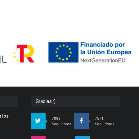
Gracias :)
 los
7883
7571
Seguidores
Seguidores