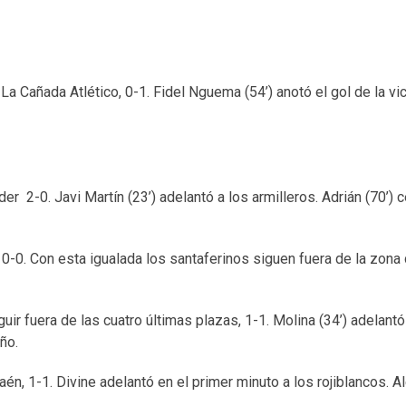
a Cañada Atlético, 0-1. Fidel Nguema (54’) anotó el gol de la vic
er 2-0. Javi Martín (23’) adelantó a los armilleros. Adrián (70’) ce
 0-0. Con esta igualada los santaferinos siguen fuera de la zona
uir fuera de las cuatro últimas plazas, 1-1. Molina (34’) adelantó
eño.
aén, 1-1. Divine adelantó en el primer minuto a los rojiblancos. Al