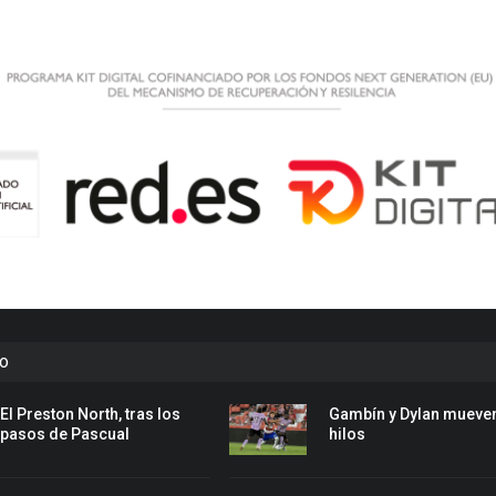
to
El Preston North, tras los
Gambín y Dylan mueven
pasos de Pascual
hilos