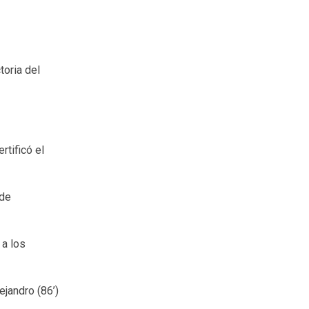
toria del
rtificó el
 de
 a los
ejandro (86’)