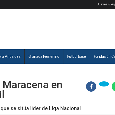
Jueves 6 Ag
era Andaluza
Granada Femenino
Fútbol base
Fundación C
D Maracena en
l
que se sitúa lider de Liga Nacional