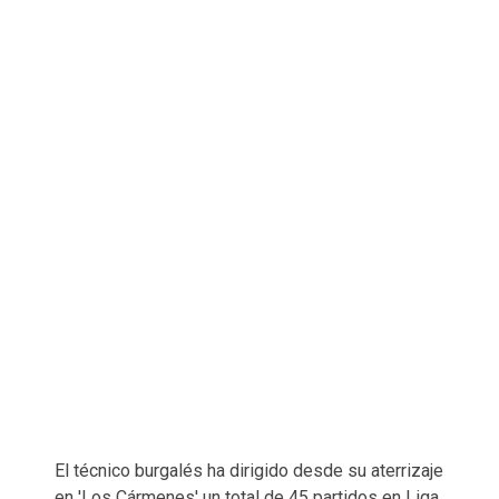
El técnico burgalés ha dirigido desde su aterrizaje
en 'Los Cármenes' un total de 45 partidos en Liga,