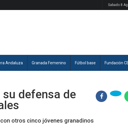
Sabado 8 Ag
era Andaluza
Granada Femenino
Fútbol base
Fundación C
r su defensa de
ales
 con otros cinco jóvenes granadinos