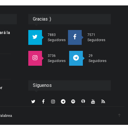
Gracias :)
ará la
7883
7571
n
Seguidores
Seguidores
3736
29
Seguidores
Seguidores
r
Síguenos
or
Palabrea
.