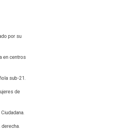
iado por su
a en centros
ñola sub-21.
Mujeres de
d Ciudadana.
a derecha.