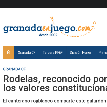
Granada CF
Tercera RFEF
División Honor
Prim
GRANADA CF
Rodelas, reconocido po
los valores constitucion
El canterano rojiblanco comparte este galardón