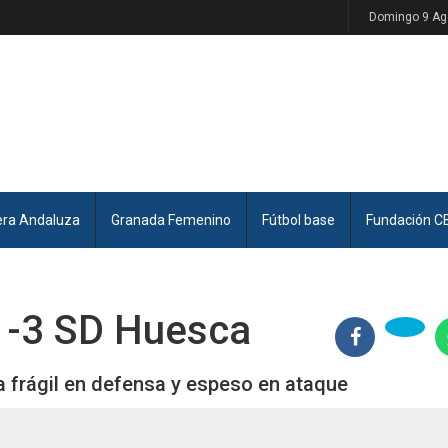
Domingo 9 Ag
era Andaluza
Granada Femenino
Fútbol base
Fundación C
1-3 SD Huesca
a frágil en defensa y espeso en ataque