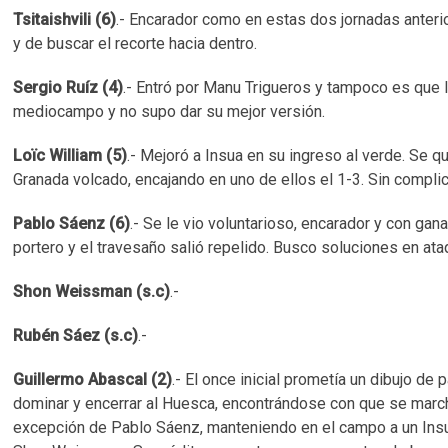
Tsitaishvili (6)
.- Encarador como en estas dos jornadas anter
y de buscar el recorte hacia dentro.
Sergio Ruíz (4)
.- Entró por Manu Trigueros y tampoco es que l
mediocampo y no supo dar su mejor versión.
Loïc William (5)
.- Mejoró a Insua en su ingreso al verde. Se 
Granada volcado, encajando en uno de ellos el 1-3. Sin complic
Pablo Sáenz (6)
.- Se le vio voluntarioso, encarador y con gan
portero y el travesaño salió repelido. Busco soluciones en at
Shon Weissman (s.c)
.-
Rubén Sáez (s.c)
.-
Guillermo Abascal (2)
.- El once inicial prometía un dibujo d
dominar y encerrar al Huesca, encontrándose con que se marc
excepción de Pablo Sáenz, manteniendo en el campo a un Insu