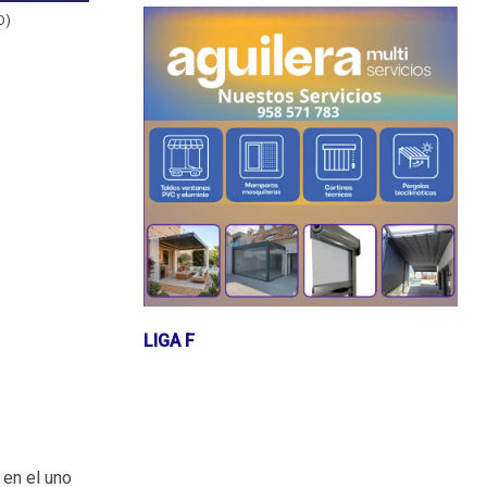
O)
LIGA F
 en el uno