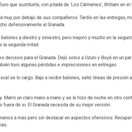
uvo que sustituirle, con pitada de ‘Los Cármenes’, William en el t
tá muy por debajo de sus compañeros. Tardío en las entregas, ma
ucho defensivamente al Granada.
 balones a diestro y siniestro, pero mejoró y mucho en la segun
de la segunda mitad.
, es decisivo para el Granada. Dejó solos a Uzuni y Boyé en un par
mbién tuvo algunas pérdidas e imprecisiones en entregas.
cal se lo cargo. Bajo a recibir balones, saltó líneas de presión e
y. Marró un claro mano a mano y se le hizo de noche en otro con
fuera de si. El Granada necesita de su mejor versión.
de menos a más pero sin destacar en aspectos ofensivos. Recuper
más.