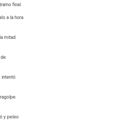
ramo final.
lo a la hora
da mitad.
 de
 intentó
tragolpe.
ó y peleo