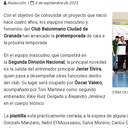
Redacción |
4 de septiembre de 2025
Con el objetivo de consolidar un proyecto que nació
hace cuatro años, los equipos masculino y
femenino del
Club Balonmano Ciudad de
Granada
han arrancado la
pretemporada
de cara a
la próxima temporada.
En el equipo masculino, que competirá en
la
Segunda División Nacional
, la principal novedad
es la salida del entrenador principal
Javier Elvira
,
quien pasa a desempeñar otras funciones dentro
del club. Su lugar será ocupado por
Óscar Valero
,
acompañado por Toni Martínez como segundo
(CBM CI
entrenador, Kike Ruiz Delgado y Alejandro Jiménez
en el cuerpo técnico.
La
plantilla
está prácticamente cerrada, a la espera de alguna 
Gonzalo Manzano, Nebil El Moussaoui, Salva Moreno, Carlos Gu