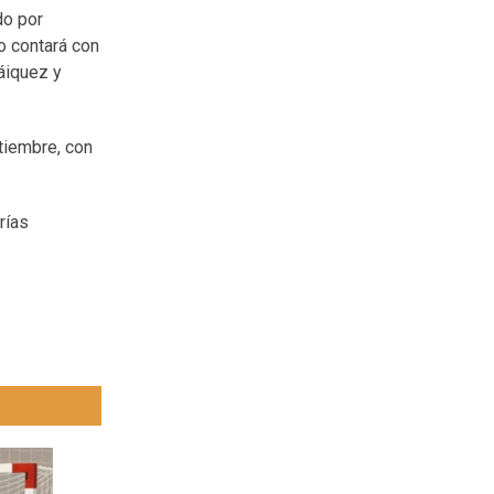
do por
o contará con
áiquez y
ptiembre, con
rías