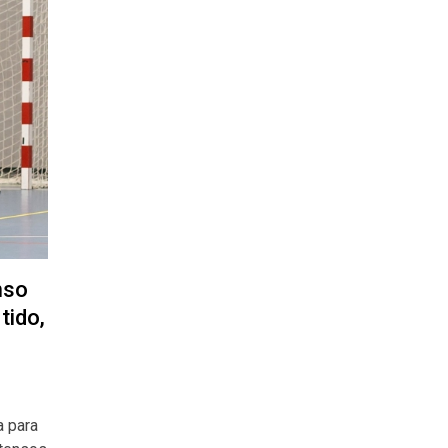
nso
tido,
a para