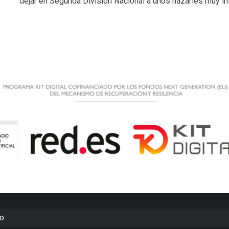
dejar en Segunda División Nacional a unos nazaríes muy i
to