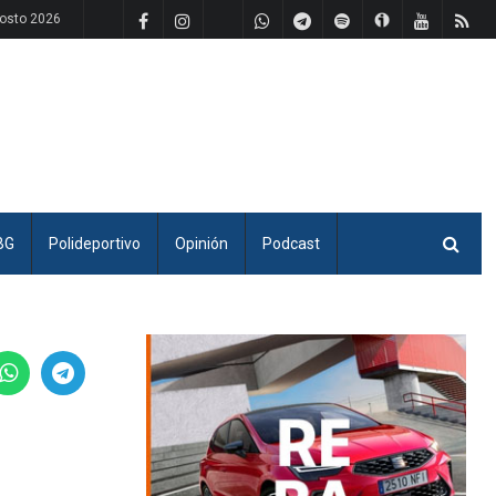
osto 2026
BG
Polideportivo
Opinión
Podcast
.