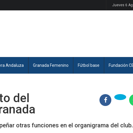
Jueves 6 Ag
era Andaluza
Granada Femenino
Fútbol base
Fundación C
to del
ranada
peñar otras funciones en el organigrama del club