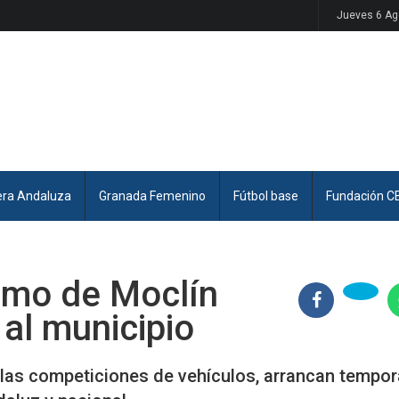
Jueves 6 Ag
era Andaluza
Granada Femenino
Fútbol base
Fundación C
smo de Moclín
al municipio
las competiciones de vehículos, arrancan tempo