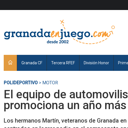
Granada CF
Tercera RFEF
División Honor
Prim
POLIDEPORTIVO
> MOTOR
El equipo de automovili
promociona un año más 
Los hermanos Martín, veteranos de Granada en 