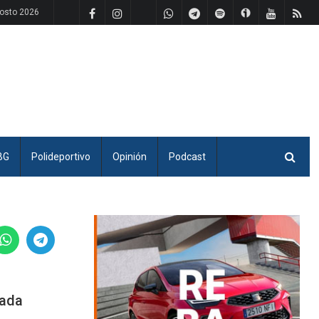
osto 2026
BG
Polideportivo
Opinión
Podcast
rada