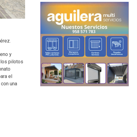
Pérez.
reno y
los pilotos
onato
ara el
 con una