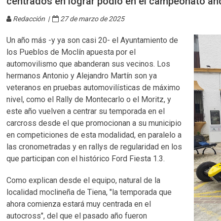
centrados en lograr podio en el campeonato an
Redacción |
27 de marzo de 2025
Un año más -y ya son casi 20- el Ayuntamiento de
los Pueblos de Moclín apuesta por el
automovilismo que abanderan sus vecinos. Los
hermanos Antonio y Alejandro Martín son ya
veteranos en pruebas automovilísticas de máximo
nivel, como el Rally de Montecarlo o el Moritz, y
este año vuelven a centrar su temporada en el
carcross desde el que promocionan a su municipio
en competiciones de esta modalidad, en paralelo a
las cronometradas y en rallys de regularidad en los
que participan con el histórico Ford Fiesta 1.3.
Como explican desde el equipo, natural de la
localidad moclineña de Tiena, "la temporada que
ahora comienza estará muy centrada en el
autocross", del que el pasado año fueron