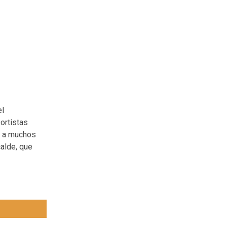
el
ortistas
e a muchos
calde, que