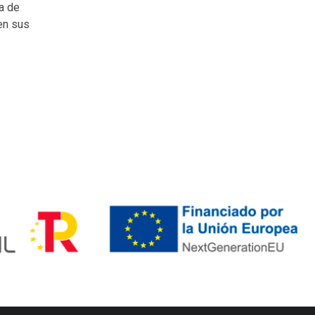
da de
 en sus