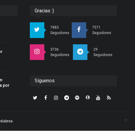
Gracias :)
r
7883
7571
Seguidores
Seguidores
3736
29
or
Seguidores
Seguidores
an
Síguenos
a por
Palabrea
.