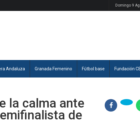
Domingo 9 Ag
era Andaluza
Granada Femenino
Fútbol base
Fundación C
e la calma ante
emifinalista de