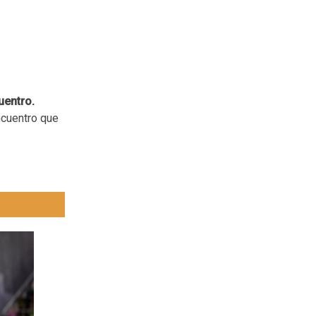
uentro.
encuentro que