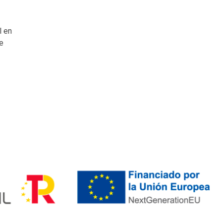
l en
e