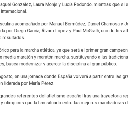
aquel González, Laura Monje y Lucía Redondo, mientras que el 
internacional.
 masculina acompañado por Manuel Bermúdez, Daniel Chamosa y 
ada por Diego García, Álvaro López y Paul McGrath, uno de los at
s resultados.
co para la marcha atlética, ya que será el primer gran campeon
de media maratón y maratón marcha, sustituyendo a las tradicion
s, busca modernizar y acercar la disciplina al gran público.
gosto, en una jornada donde España volverá a partir entre las g
ón liderada por María Pérez.
randes referentes del atletismo español tras una trayectoria re
s y olímpicos que la han situado entre las mejores marchadoras de