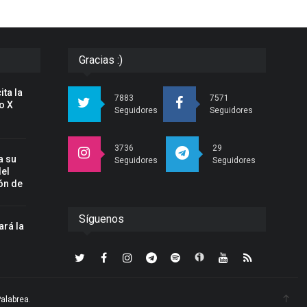
Gracias :)
ita la
7883
7571
o X
Seguidores
Seguidores
3736
29
a su
Seguidores
Seguidores
del
ón de
Síguenos
ará la
n
Palabrea
.