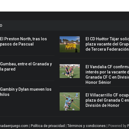
to
El Preston North, tras los
El CD Huétor Tájar solic
pasos de Pascual
plaza vacante del Grup
de Tercera Federación
Gumbau, entre el Granada y
El Vandalia CF confirm
la pared
interés por la vacante 
Granada CF C en Divisi
Honor Sénior
Gambín y Dylan mueven los
hilos
El Villacarrillo CF ocup
plaza del Granada C e
División de Honor
nadaenjuego.com
|
Política de privacidad
|
Términos y condiciones
| Powered by