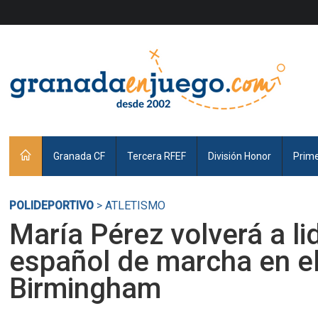
Granada CF
Tercera RFEF
División Honor
Prim
POLIDEPORTIVO
> ATLETISMO
María Pérez volverá a li
español de marcha en e
Birmingham