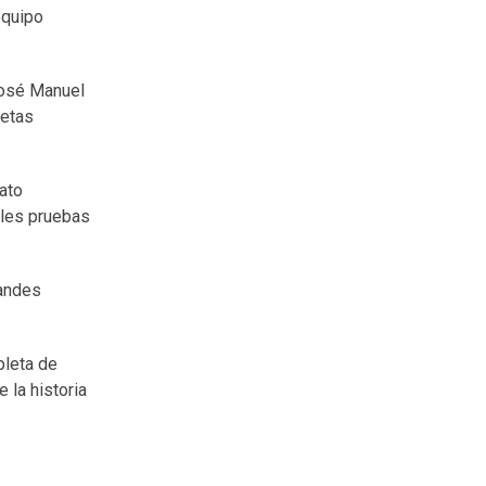
equipo
José Manuel
letas
ato
ales pruebas
randes
pleta de
 la historia