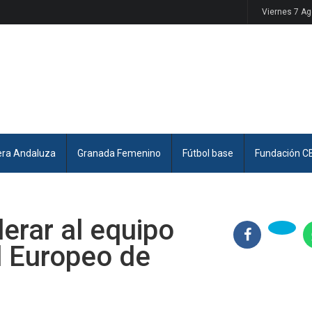
Viernes 7 A
era Andaluza
Granada Femenino
Fútbol base
Fundación C
derar al equipo
l Europeo de