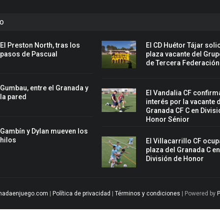
to
El Preston North, tras los
El CD Huétor Tájar solic
pasos de Pascual
plaza vacante del Grup
de Tercera Federación
Gumbau, entre el Granada y
El Vandalia CF confirm
la pared
interés por la vacante 
Granada CF C en Divisi
Honor Sénior
Gambín y Dylan mueven los
hilos
El Villacarrillo CF ocup
plaza del Granada C e
División de Honor
nadaenjuego.com
|
Política de privacidad
|
Términos y condiciones
| Powered by