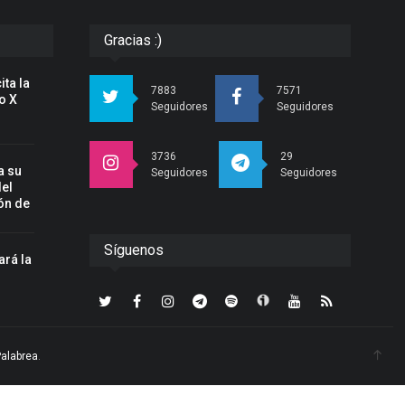
Gracias :)
ita la
7883
7571
o X
Seguidores
Seguidores
3736
29
a su
Seguidores
Seguidores
del
ón de
Síguenos
ará la
n
Palabrea
.