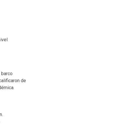
ivel
e barco
alificaron de
démica.
n.
n