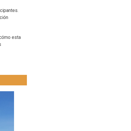
cipantes.
ción
 cómo esta
s