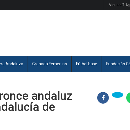
Viernes 7 A
era Andaluza
Granada Femenino
Fútbol base
Fundación C
ronce andaluz
dalucía de