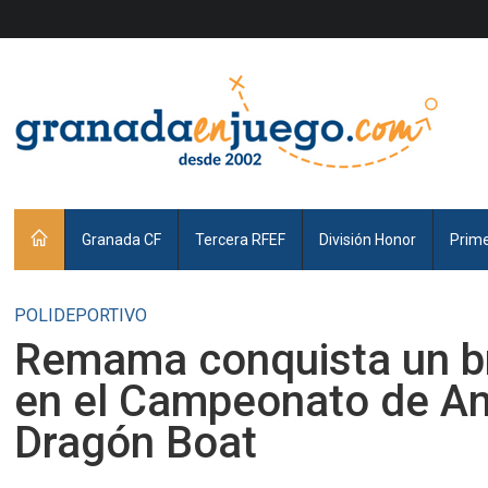
Granada CF
Tercera RFEF
División Honor
Prim
POLIDEPORTIVO
Remama conquista un b
en el Campeonato de An
Dragón Boat