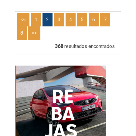
<<
1
2
3
4
5
6
7
8
>>
368
resultados encontrados.