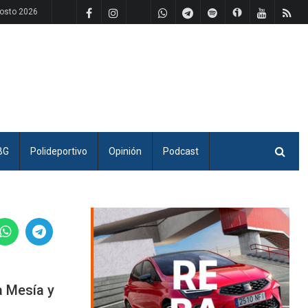
osto 2026
BG
Polideportivo
Opinión
Podcast
a Mesía y