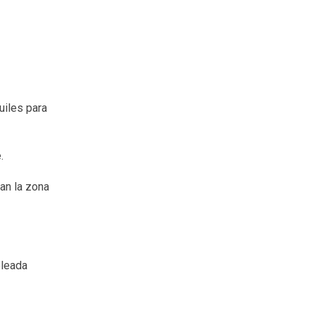
uiles para
.
an la zona
oleada