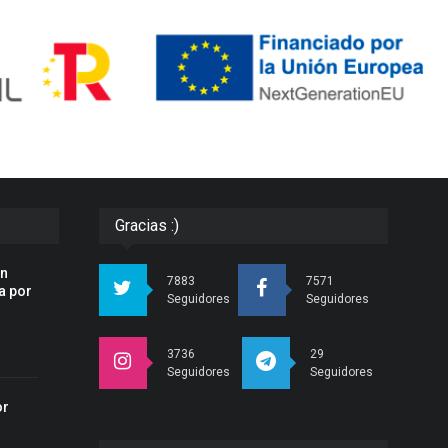
Gracias :)
an
7883
7571
a por
Seguidores
Seguidores
3736
29
Seguidores
Seguidores
or