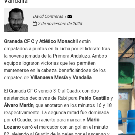
Vandalia
David Contreras |
2 de noviembre de 2025
Granada CF C
y
Atlético
Monachil
están
empatados a puntos en la lucha por el liderato tras
la novena jornada de la Primera Andaluza. Ambos
equipos lograron victorias que les permiten
mantenerse en la cabeza, beneficiándose de los
empates de
Villanueva
Mesía
y
Vandalia
.
El Granada CF C venció 3-0 al Guadix con dos
asistencias decisivas de Rubí para
Pablo
Castillo
y
Álvaro
Martín
, que anotaron en los minutos 16 y 18
respectivamente. La segunda mitad fue dominada
por el Guadix, sin acierto para marcar, y
Mario
Lozano
cerró el marcador con un gol en el minuto
82, alejando al Guadix de la pelea por el ascenso y