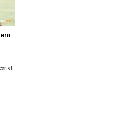
mera
can el