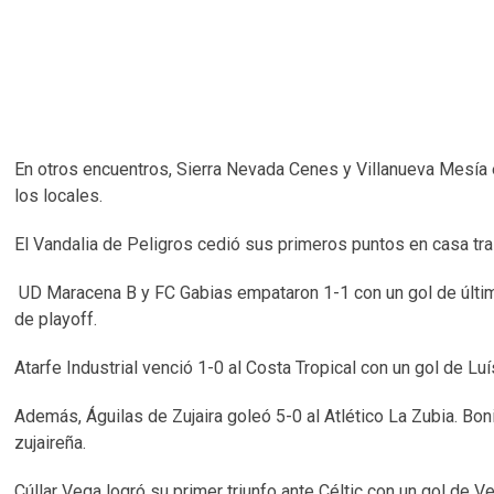
En otros encuentros, Sierra Nevada Cenes y Villanueva Mesía 
los locales.
El Vandalia de Peligros cedió sus primeros puntos en casa tra
UD Maracena B y FC Gabias empataron 1-1 con un gol de últim
de playoff.
Atarfe Industrial venció 1-0 al Costa Tropical con un gol de Lu
Además, Águilas de Zujaira goleó 5-0 al Atlético La Zubia. Boni
zujaireña.
Cúllar Vega logró su primer triunfo ante Céltic con un gol de V