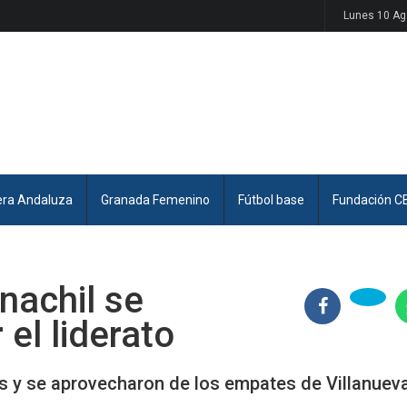
Lunes 10 Ag
era Andaluza
Granada Femenino
Fútbol base
Fundación C
nachil se
 el liderato
 y se aprovecharon de los empates de Villanuev