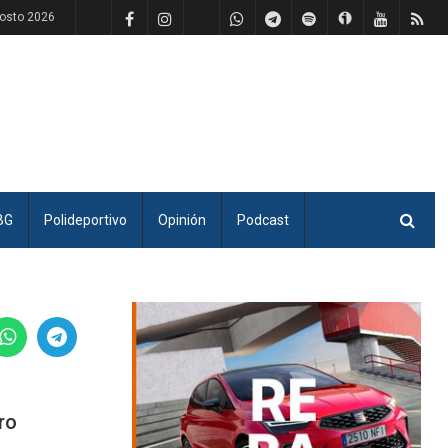
osto 2026
BG
Polideportivo
Opinión
Podcast
ro