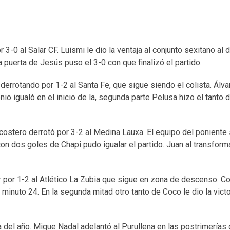
3-0 al Salar CF. Luismi le dio la ventaja al conjunto sexitano al
 puerta de Jesús puso el 3-0 con que finalizó el partido.
errotando por 1-2 al Santa Fe, que sigue siendo el colista. Álv
nio igualó en el inicio de la, segunda parte Pelusa hizo el tanto d
to costero derrotó por 3-2 al Medina Lauxa. El equipo del ponient
on dos goles de Chapi pudo igualar el partido. Juan al transforma
r por 1-2 al Atlético La Zubia que sigue en zona de descenso. C
 minuto 24. En la segunda mitad otro tanto de Coco le dio la victo
a del año. Migue Nadal adelantó al Purullena en las postrimerías 