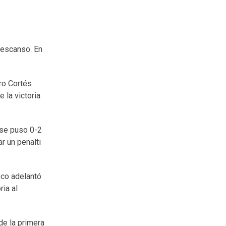
 descanso. En
aro Cortés
e la victoria
e se puso 0-2
r un penalti
oco adelantó
ria al
de la primera