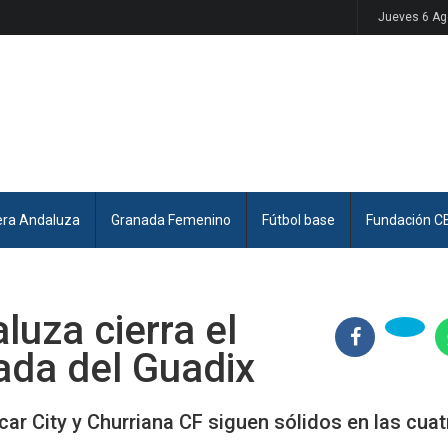
Jueves 6 Ag
era Andaluza
Granada Femenino
Fútbol base
Fundación C
luza cierra el
ada del Guadix
car City y Churriana CF siguen sólidos en las cuat