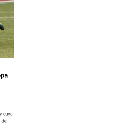
opa
 y cuya
6 de