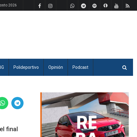
osto 2026
BG
Polideportivo
Opinión
Podcast
l final