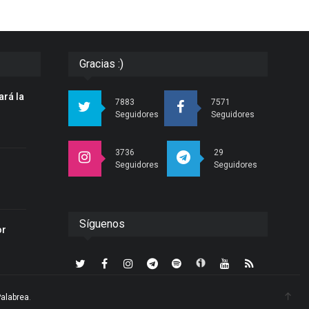
Gracias :)
ará la
7883
7571
n
Seguidores
Seguidores
3736
29
Seguidores
Seguidores
r
Síguenos
or
Palabrea
.