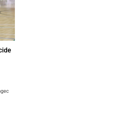
cide
agec