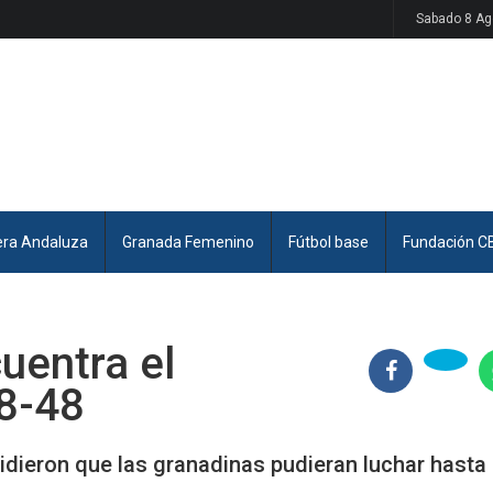
Sabado 8 Ag
era Andaluza
Granada Femenino
Fútbol base
Fundación C
uentra el
68-48
dieron que las granadinas pudieran luchar hasta e