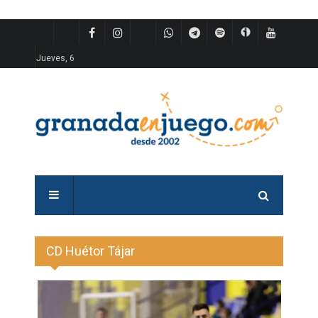
Jueves, 6
CD Huétor Tájar