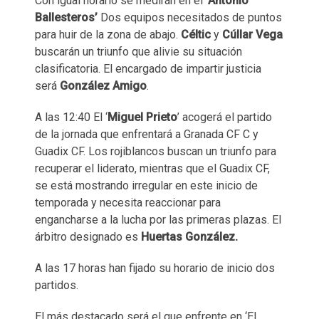
Con igual horario se medirán en el ‘
Antonio
Ballesteros’
Dos equipos necesitados de puntos
para huir de la zona de abajo.
Céltic
y
Cúllar Vega
buscarán un triunfo que alivie su situación
clasificatoria. El encargado de impartir justicia
será
González Amigo
.
A las 12:40 El ‘
Miguel Prieto
’ acogerá el partido
de la jornada que enfrentará a Granada CF C y
Guadix CF. Los rojiblancos buscan un triunfo para
recuperar el liderato, mientras que el Guadix CF,
se está mostrando irregular en este inicio de
temporada y necesita reaccionar para
engancharse a la lucha por las primeras plazas. El
árbitro designado es
Huertas González.
A las 17 horas han fijado su horario de inicio dos
partidos.
El más destacado será el que enfrente en ‘El