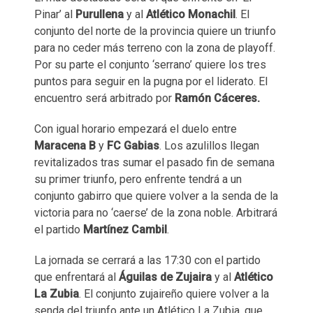
Pinar’ al
Purullena
y al
Atlético
Monachil
. El
conjunto del norte de la provincia quiere un triunfo
para no ceder más terreno con la zona de playoff.
Por su parte el conjunto ‘serrano’ quiere los tres
puntos para seguir en la pugna por el liderato. El
encuentro será arbitrado por
Ramón Cáceres.
Con igual horario empezará el duelo entre
Maracena B
y
FC Gabias
. Los azulillos llegan
revitalizados tras sumar el pasado fin de semana
su primer triunfo, pero enfrente tendrá a un
conjunto gabirro que quiere volver a la senda de la
victoria para no ‘caerse’ de la zona noble. Arbitrará
el partido
Martínez Cambil
.
La jornada se cerrará a las 17:30 con el partido
que enfrentará al
Águilas de Zujaira
y al
Atlético
La Zubia
. El conjunto zujaireño quiere volver a la
senda del triunfo ante un Atlético La Zubia, que