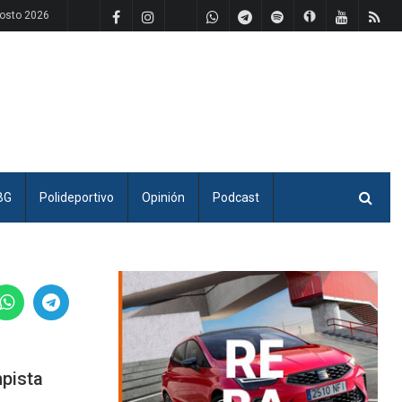
osto 2026
BG
Polideportivo
Opinión
Podcast
mpista