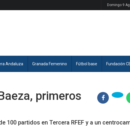
Domingo 9 Ag
era Andaluza
Granada Femenino
Fútbol base
Fundación C
Baeza, primeros
de 100 partidos en Tercera RFEF y a un centroca