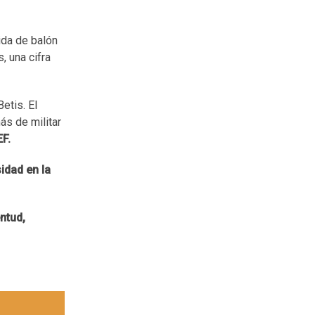
ida de balón
, una cifra
etis. El
ás de militar
EF.
sidad en la
ntud,