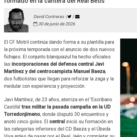
formado en la cantera del Real Betis
David Contreras |
|
30 de junio de 2026
El CF Motril continúa dando forma a su plantilla para
la próxima temporada con el anuncio de dos nuevos
fichajes. El conjunto blanquiazul ha hecho oficiales
las
incorporaciones del defensa central Javi
Martínez y del centrocampista Manuel Baeza
,
dos futbolistas que llegan para reforzar la zaga y la
medular con experiencia y proyección.
Javi Martínez, de 23 años, aterriza en el 'Escribano
Castilla'
tras militar la pasada campaña en la UD
Torredonjimeno
, donde disputó 30 encuentros y
anotó cinco goles. El
central
inició su formación en
las categorías inferiores del CD Baeza y el Úbeda
Viva antes de pasar por el Real Jaén y completar su