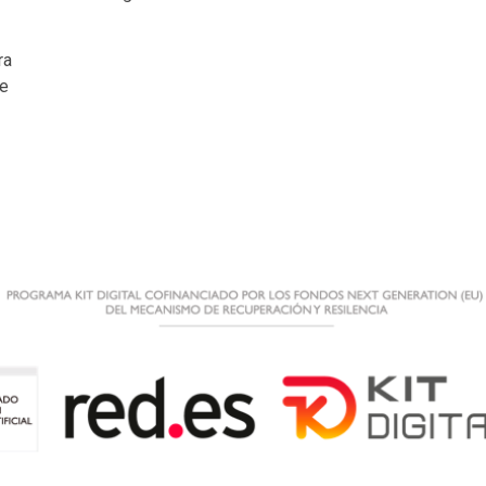
ra
de