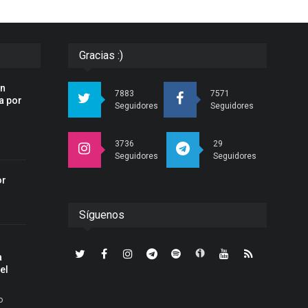
Gracias :)
an
7883
7571
a por
Seguidores
Seguidores
3736
29
Seguidores
Seguidores
or
Síguenos
a
el
o