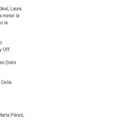
deal, Laura
a meter la
o la
o.
y Off.
as (Inés
 Celia
Marta Pérez,