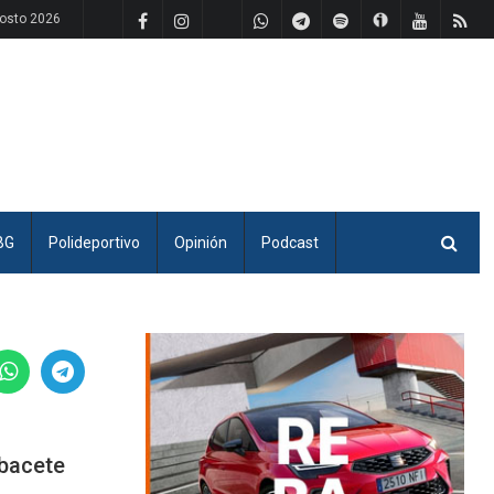
osto 2026
BG
Polideportivo
Opinión
Podcast
lbacete