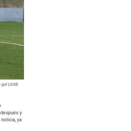
o gol (JOSÉ
y
s después y
noticia, ya