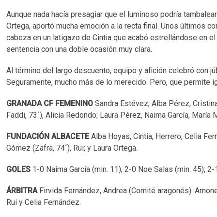
Aunque nada hacía presagiar que el luminoso podría tambalears
Ortega, aportó mucha emoción a la recta final. Unos últimos 
cabeza en un latigazo de Cintia que acabó estrellándose en el
sentencia con una doble ocasión muy clara.
Al término del largo descuento, equipo y afición celebró con jú
Seguramente, mucho más de lo merecido. Pero, que permite igu
GRANADA CF FEMENINO
Sandra Estévez; Alba Pérez, Cristin
Faddi, 73´), Alicia Redondo; Laura Pérez, Naima García, María 
FUNDACIÓN ALBACETE
Alba Hoyas; Cintia, Herrero, Celia Fer
Gómez (Zafra, 74´), Rui; y Laura Ortega.
GOLES
1-0 Naima García (min. 11); 2-0 Noe Salas (min. 45); 2-
ÁRBITRA
Firvida Fernández, Andrea (Comité aragonés). Amones
Rui y Celia Fernández.