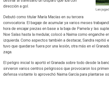
desviar al travesaño un disparo que iba con
dirección a gol.
Las juga
Debutó como titular María Macías en su tercera
convocatoria. El bagaje de acumular ya varios meses trabajand
hora de encajar piezas en base a la baja de Pamela y las suplen
Noe Salas hasta la medular, colocó a Naima como enganche ent
izquierda. Como aspectos también a destacar, Sandra repitió e
tuvo que quedarse fuera por una lesión, otra más en el Granad
zaga.
El peligro inicial lo aportó el Granada sobre todo desde la ba
sirvieron varios centros peligrosos que provocaron los primero
defensa visitante lo aprovechó Naima García para plantarse so