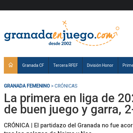
Granada CF
Tercera RFEF
División Honor
Prim
GRANADA FEMENINO
> CRÓNICAS
La primera en liga de 20
de buen juego y garra, 2
CRÓNICA | El partidazo del Granada no fue acorde