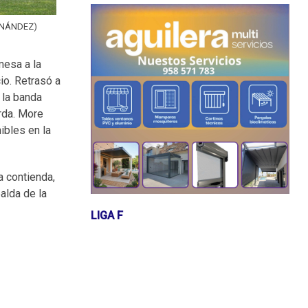
ERNÁNDEZ)
mesa a la
io. Retrasó a
 la banda
rda. More
ibles en la
a contienda,
alda de la
LIGA F