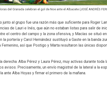
doras del Granada celebran el gol de Noe ante el Albacete (JOSÉ ANDRÉS F
o junto al grupo fue una razón más que suficiente para Roger La
cias de Lauri e Inés, que aún no estaban listas para salir de inic
re el centro del campo y la zona ofensiva, y Macías se situó en
n la portería y Carol Hernández sustituyó a Gaste en la banda zu
a Femenino, así que Postigo y Marta resultaron las únicas dispon
nda derecha. Alba Pérez y Laura Pérez, muy activas durante toda l
s avisos. Precisamente, un envío magistral de la lateral a la esp
la ante Alba Hoyas y firmar el primero de la mañana.