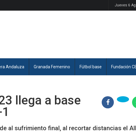
Jueves 6 Ag
era Andaluza
Granada Femenino
Fútbol base
Fundación C
23 llega a base
-1
 al sufrimiento final, al recortar distancias el A