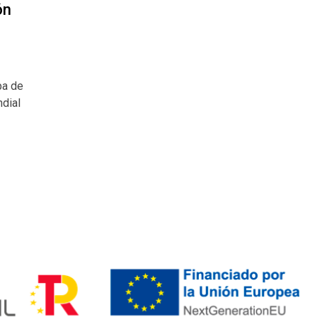
ón
pa de
ndial