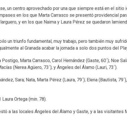
e, un centro aprovechado por una que siempre está en el sitio i
compases en los que Marta Carrasco se presentó providencial par
 larguero, y en los que Naima y Laura Pérez se quedaron lamiend
bilo un triunfo fundamental, muy trabajo, pero también muy sufrid
almente al Granada acabar la jornada a solo dos puntos del Pla
a Postigo, Marta Carrasco, Carol Hernández (Gaste, 60´); Noe Sal
Macías (Nerea Agüero, 73´); y Ángeles del Álamo (Lauri, 73´).
nández, Sara; Nata, Marta Pérez (Laura, 79´); Elena (Bautista, 79´),
1 Laura Ortega (min. 78).
tó a las locales Ángeles del Álamo y Gaste, y a las visitantes 