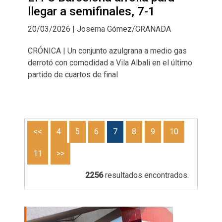
llegar a semifinales, 7-1
20/03/2026 | Josema Gómez/GRANADA
CRÓNICA | Un conjunto azulgrana a medio gas
derrotó con comodidad a Vila Albali en el último
partido de cuartos de final
<<
4
5
6
7
8
9
10
11
>>
2256
resultados encontrados.