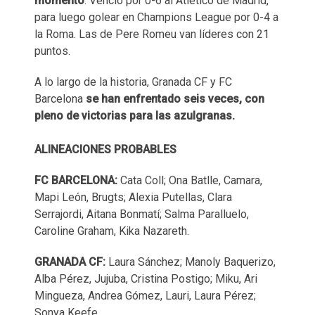
momento
. Venció por 0-6 al Atlético de Madrid,
para luego golear en Champions League por 0-4 a
la Roma. Las de Pere Romeu van líderes con 21
puntos.
A lo largo de la historia, Granada CF y FC
Barcelona
se han enfrentado seis veces, con
pleno de victorias para las azulgranas.
ALINEACIONES PROBABLES
FC BARCELONA:
Cata Coll; Ona Batlle, Camara,
Mapi León, Brugts; Alexia Putellas, Clara
Serrajordi, Aitana Bonmatí; Salma Paralluelo,
Caroline Graham, Kika Nazareth.
GRANADA CF:
Laura Sánchez; Manoly Baquerizo,
Alba Pérez, Jujuba, Cristina Postigo; Miku, Ari
Mingueza, Andrea Gómez, Lauri, Laura Pérez;
Sonya Keefe.