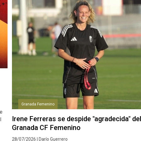
Granada Femenino
de
Irene Ferreras se despide "agradecida" de
l
Granada CF Femenino
28/07/2026 | Darío Guerrero