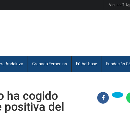
Viernes 7 A
era Andaluza
Granada Femenino
Fútbol base
Fundación C
po ha cogido
 positiva del