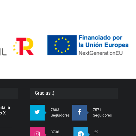
Gracias :)
ita la
7883
7571
o X
Seguidores
Seguidores
3736
29