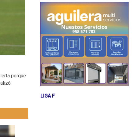
alerta porque
alizó.
LIGA F