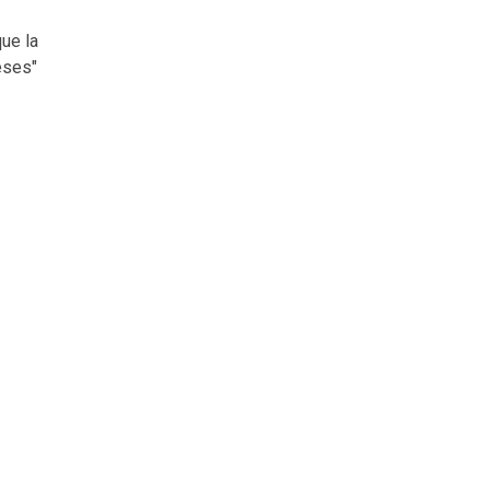
ue la
eses"