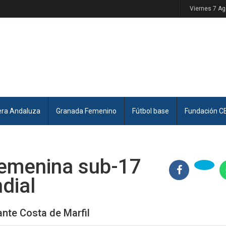
Viernes 7 A
era Andaluza
Granada Femenino
Fútbol base
Fundación C
femenina sub-17
dial
ante Costa de Marfil