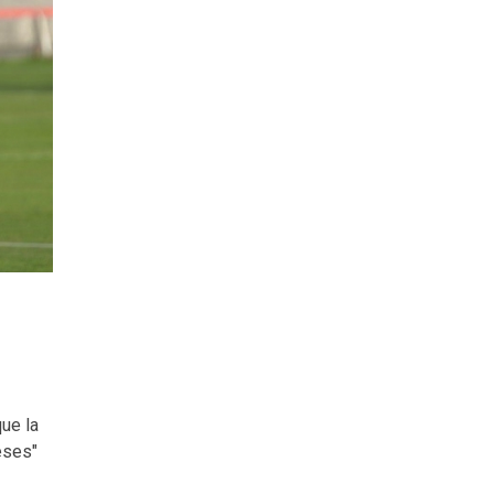
l
ue la
eses"