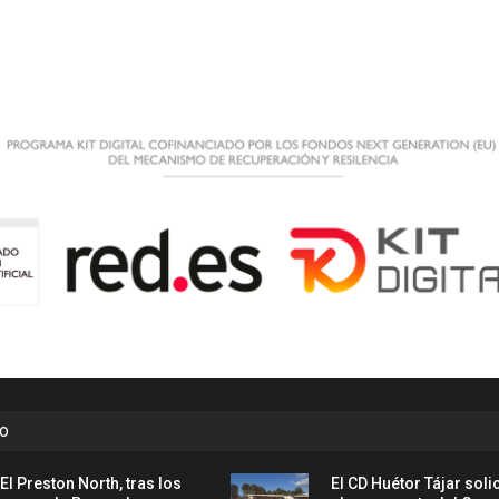
to
El Preston North, tras los
El CD Huétor Tájar solic