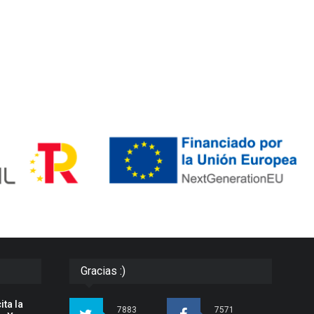
Gracias :)
ita la
7883
7571