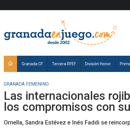
Granada CF
Tercera RFEF
División Honor
Prim
GRANADA FEMENINO
Las internacionales roji
los compromisos con su
Ornella, Sandra Estévez e Inés Faddi se reincor