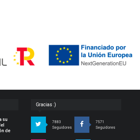
Gracias :)
a su
7883
7571
del
Seguidores
Seguidores
ón de