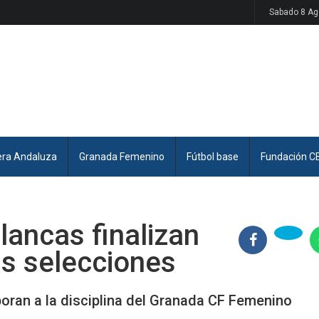
Sabado 8 Ag
era Andaluza
Granada Femenino
Fútbol base
Fundación C
blancas finalizan
s selecciones
poran a la disciplina del Granada CF Femenino