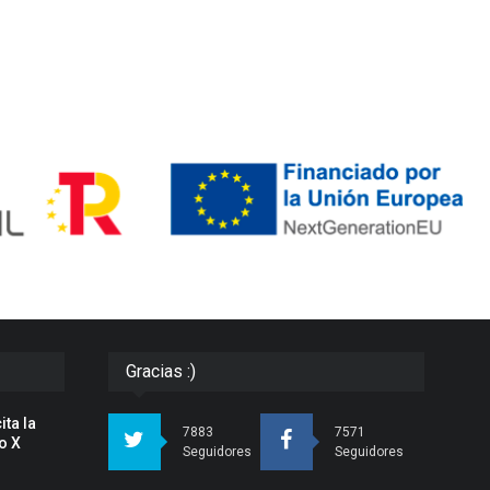
Gracias :)
ita la
7883
7571
o X
Seguidores
Seguidores