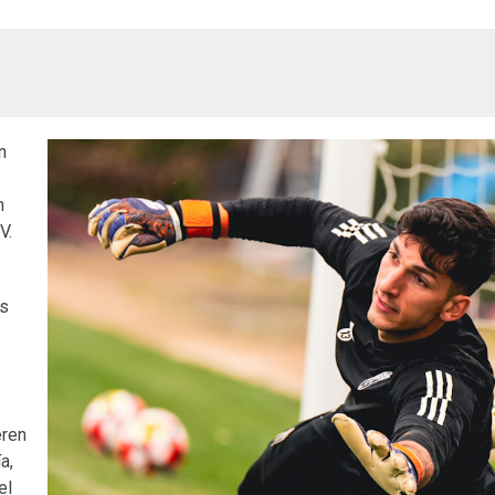
n
n
V.
os
eren
a,
el