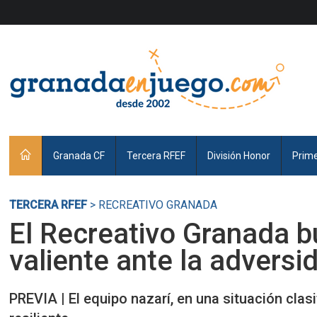
Granada CF
Tercera RFEF
División Honor
Prim
TERCERA RFEF
> RECREATIVO GRANADA
El Recreativo Granada b
valiente ante la adversi
PREVIA | El equipo nazarí, en una situación cla