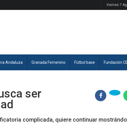
Viernes 7 A
era Andaluza
Granada Femenino
Fútbol base
Fundación C
usca ser
dad
sificatoria complicada, quiere continuar mostránd