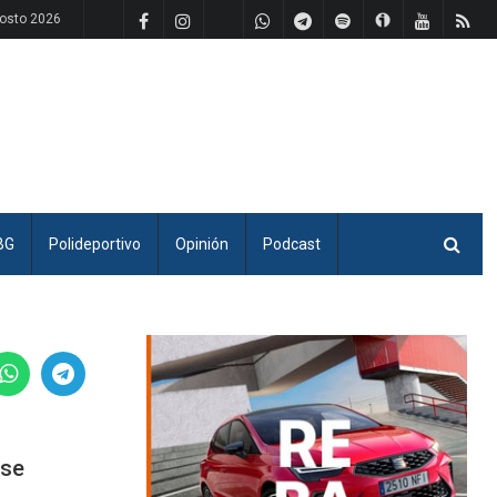
gosto 2026
BG
Polideportivo
Opinión
Podcast
ose