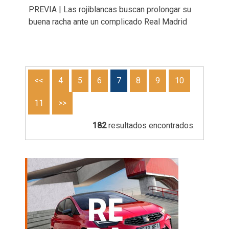
PREVIA | Las rojiblancas buscan prolongar su
buena racha ante un complicado Real Madrid
<<
4
5
6
7
8
9
10
11
>>
182
resultados encontrados.