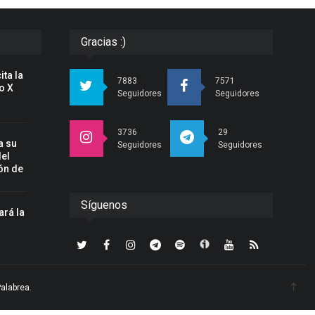
Gracias :)
ita la
7883
7571
o X
Seguidores
Seguidores
3736
29
a su
Seguidores
Seguidores
del
ón de
Síguenos
ará la
n
Palabrea
.