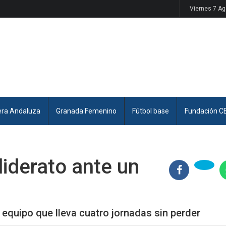
Viernes 7 A
era Andaluza
Granada Femenino
Fútbol base
Fundación C
liderato ante un
equipo que lleva cuatro jornadas sin perder