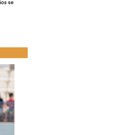
ños se