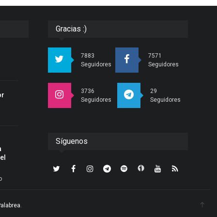
Gracias :)
r
7883
7571
Seguidores
Seguidores
3736
29
or
Seguidores
Seguidores
Síguenos
a
el
o
Palabrea
.