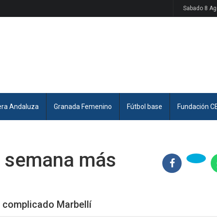
Sabado 8 Ag
era Andaluza
Granada Femenino
Fútbol base
Fundación C
na semana más
e complicado Marbellí