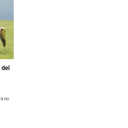
 del
ra no