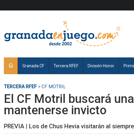
Granada CF
Tercera RFEF
División Honor
Prim
TERCERA RFEF
> CF MOTRIL
El CF Motril buscará u
mantenerse invicto
PREVIA | Los de Chus Hevia visitarán al siempr