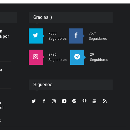
Gracias :)
an
7883
7571
a por
Seguidores
Seguidores
3736
29
Seguidores
Seguidores
or
Síguenos
a
el
o