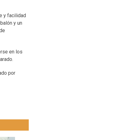
e y facilidad
 balón y un
 de
erse en los
parado.
eado por