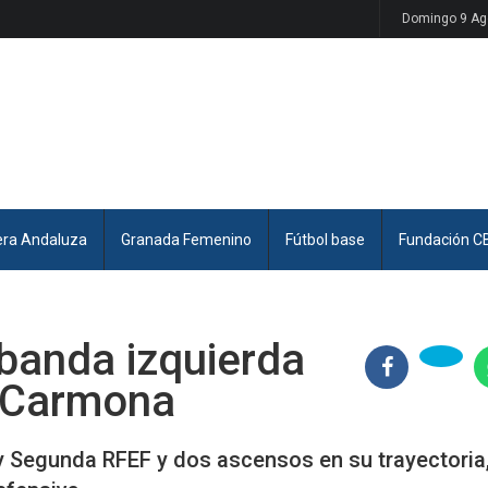
Domingo 9 Ag
era Andaluza
Granada Femenino
Fútbol base
Fundación C
 banda izquierda
o Carmona
 y Segunda RFEF y dos ascensos en su trayectoria,