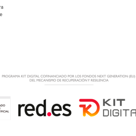
ra
de