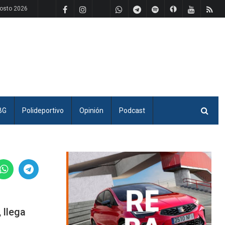
osto 2026
BG
Polideportivo
Opinión
Podcast
 llega