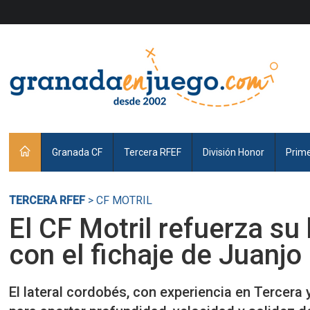
Granada CF
Tercera RFEF
División Honor
Prim
TERCERA RFEF
> CF MOTRIL
El CF Motril refuerza su
con el fichaje de Juanj
El lateral cordobés, con experiencia en Tercera