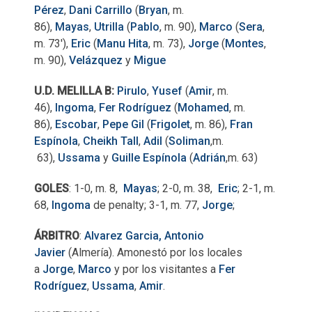
Pérez
,
Dani Carrillo
(
Bryan
, m.
86),
Mayas
,
Utrilla
(
Pablo
, m. 90),
Marco
(
Sera
,
m. 73'),
Eric
(
Manu Hita
, m. 73),
Jorge
(
Montes
,
m. 90),
Velázquez
y
Migue
U.D. MELILLA B:
Pirulo
,
Yusef
(
Amir
, m.
46),
Ingoma
,
Fer Rodríguez
(
Mohamed
, m.
86),
Escobar
,
Pepe Gil
(
Frigolet
, m. 86),
Fran
Espínola
,
Cheikh Tall
,
Adil
(
Soliman
,m.
63),
Ussama
y
Guille Espínola
(
Adrián
,m. 63)
GOLES
: 1-0, m. 8,
Mayas
; 2-0, m. 38,
Eric
; 2-1, m.
68,
Ingoma
de penalty; 3-1, m. 77,
Jorge
;
ÁRBITRO
:
Alvarez Garcia, Antonio
Javier
(Almería). Amonestó por los locales
a
Jorge
,
Marco
y por los visitantes a
Fer
Rodríguez
,
Ussama
,
Amir
.