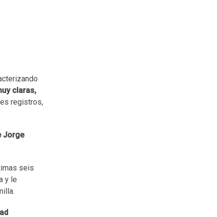
racterizando
muy claras,
es registros,
e Jorge
ltimas seis
a y le
illa.
dad