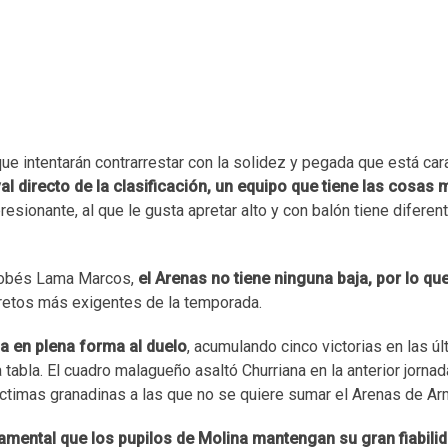
 que intentarán contrarrestar con la solidez y pegada que está ca
val directo de la clasificación, un equipo que tiene las cosas 
sionante, al que le gusta apretar alto y con balón tiene diferent
rdobés Lama Marcos,
el Arenas no tiene ninguna baja, por lo qu
 retos más exigentes de la temporada.
ga en plena forma al duelo
, acumulando cinco victorias en las ú
tabla. El cuadro malagueño asaltó Churriana en la anterior jornad
 víctimas granadinas a las que no se quiere sumar el Arenas de Arm
mental que los pupilos de Molina mantengan su gran fiabili