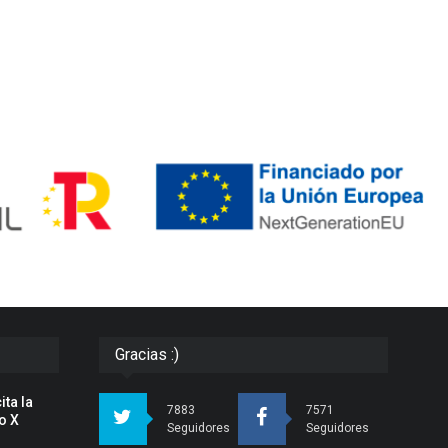
Gracias :)
ita la
7883
7571
o X
Seguidores
Seguidores