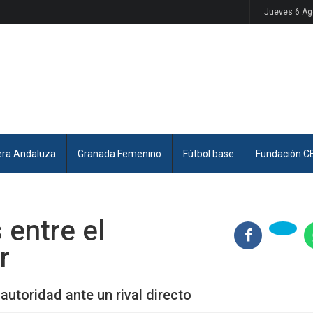
Jueves 6 Ag
era Andaluza
Granada Femenino
Fútbol base
Fundación C
entre el
r
autoridad ante un rival directo