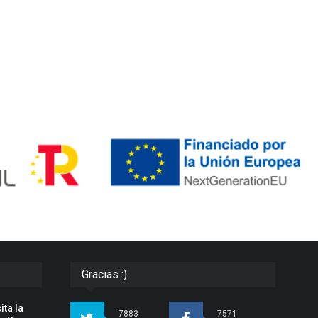
Gracias :)
ita la
7883
7571