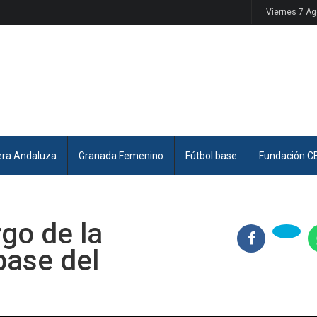
Viernes 7 A
era Andaluza
Granada Femenino
Fútbol base
Fundación C
rgo de la
base del