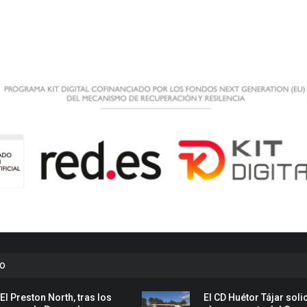
to
El Preston North, tras los
El CD Huétor Tájar solic