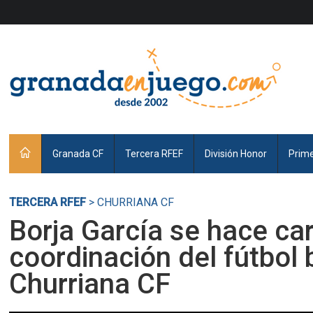
Granada CF
Tercera RFEF
División Honor
Prim
TERCERA RFEF
> CHURRIANA CF
Borja García se hace ca
coordinación del fútbol 
Churriana CF