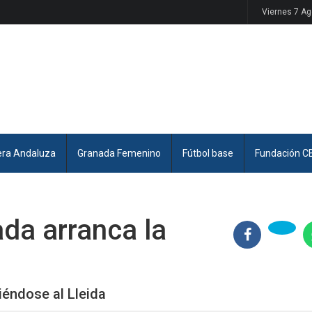
Viernes 7 A
era Andaluza
Granada Femenino
Fútbol base
Fundación C
ada arranca la
iéndose al Lleida