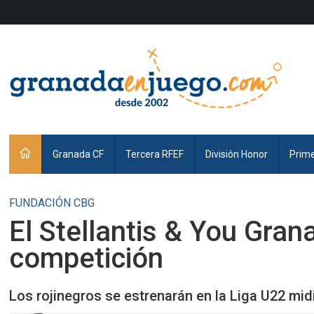
Granada CF
Tercera RFEF
División Honor
Prim
FUNDACIÓN CBG
El Stellantis & You Gran
competición
Los rojinegros se estrenarán en la Liga U22 mid