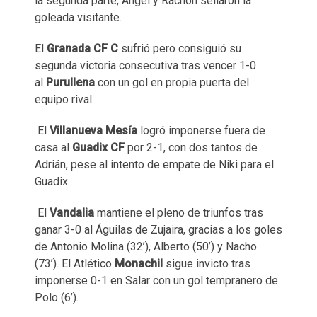
la segunda parte, Ángel y Rachón sellaron la
goleada visitante.
El
Granada CF C
sufrió pero consiguió su
segunda victoria consecutiva tras vencer 1-0
al
Purullena
con un gol en propia puerta del
equipo rival.
El
Villanueva Mesía
logró imponerse fuera de
casa al
Guadix CF
por 2-1, con dos tantos de
Adrián, pese al intento de empate de Niki para el
Guadix.
El
Vandalia
mantiene el pleno de triunfos tras
ganar 3-0 al Águilas de Zujaira, gracias a los goles
de Antonio Molina (32’), Alberto (50’) y Nacho
(73’). El Atlético
Monachil
sigue invicto tras
imponerse 0-1 en Salar con un gol tempranero de
Polo (6’).