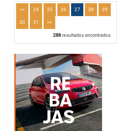
<<
24
25
26
27
28
29
30
31
>>
288
resultados encontrados.