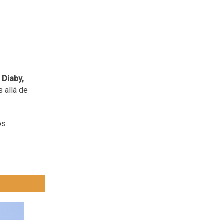
 Diaby,
s allá de
os