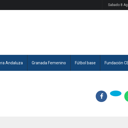
Sabado 8 Ag
era Andaluza
Granada Femenino
Fútbol base
Fundación C