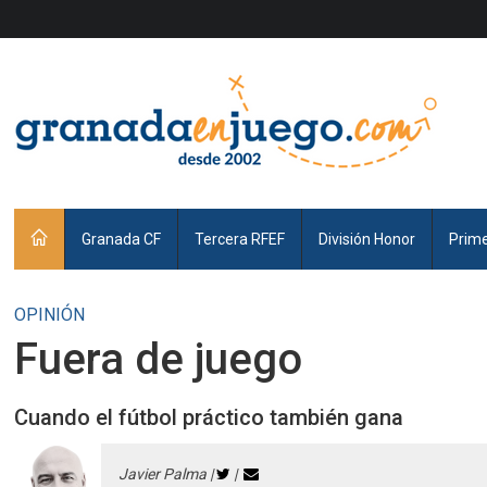
Granada CF
Tercera RFEF
División Honor
Prim
OPINIÓN
Fuera de juego
Cuando el fútbol práctico también gana
Javier Palma |
|