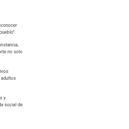
reconocer
pueblo".
nstancia,
rte no solo
tivos
 adultos
s y
da social de