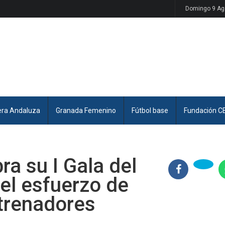
Domingo 9 Ag
era Andaluza
Granada Femenino
Fútbol base
Fundación C
a su I Gala del
el esfuerzo de
ntrenadores