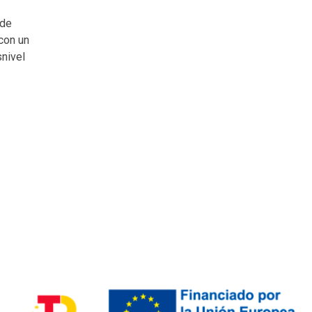
 de
con un
snivel