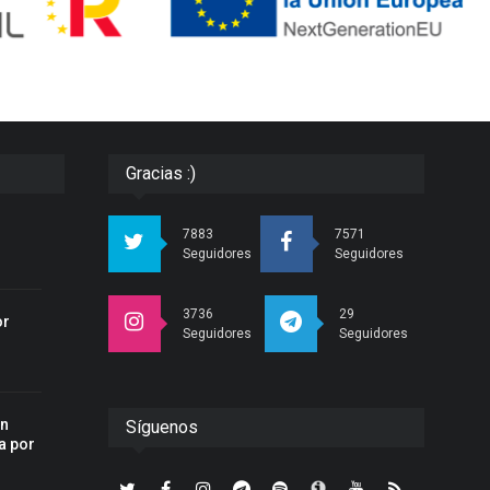
Gracias :)
r
7883
7571
Seguidores
Seguidores
3736
29
or
Seguidores
Seguidores
an
Síguenos
a por