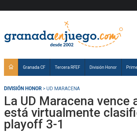
Granada CF
Tercera RFEF
División Honor
Prim
DIVISIÓN HONOR
> UD MARACENA
La UD Maracena vence a
está virtualmente clasif
playoff 3-1