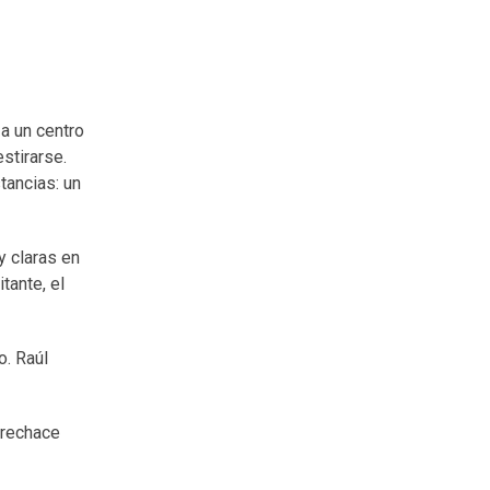
 a un centro
estirarse.
tancias: un
y claras en
tante, el
o. Raúl
l rechace