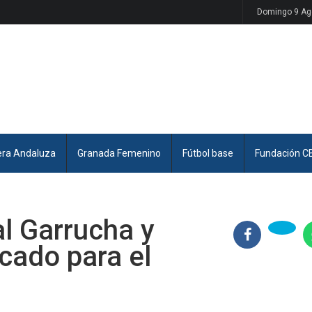
Domingo 9 Ag
era Andaluza
Granada Femenino
Fútbol base
Fundación C
l Garrucha y
icado para el