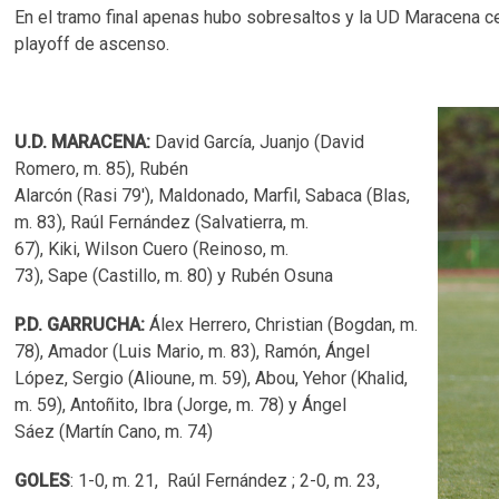
En el tramo final apenas hubo sobresaltos y la UD Maracena cer
playoff de ascenso.
U.D. MARACENA:
David García, Juanjo (David
Romero, m. 85), Rubén
Alarcón (Rasi 79'), Maldonado, Marfil, Sabaca (Blas,
m. 83), Raúl Fernández (Salvatierra, m.
67), Kiki, Wilson Cuero (Reinoso, m.
73), Sape (Castillo, m. 80) y Rubén Osuna
P.D. GARRUCHA:
Álex Herrero, Christian (Bogdan, m.
78), Amador (Luis Mario, m. 83), Ramón, Ángel
López, Sergio (Alioune, m. 59), Abou, Yehor (Khalid,
m. 59), Antoñito, Ibra (Jorge, m. 78) y Ángel
Sáez (Martín Cano, m. 74)
GOLES
: 1-0, m. 21, Raúl Fernández ; 2-0, m. 23,