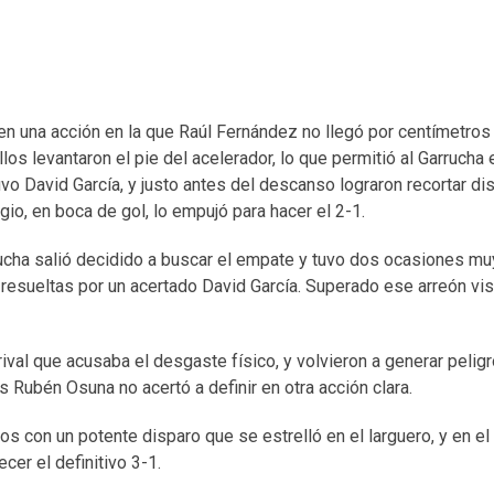
 en una acción en la que Raúl Fernández no llegó por centímetros
los levantaron el pie del acelerador, lo que permitió al Garrucha 
o David García, y justo antes del descanso lograron recortar dis
io, en boca de gol, lo empujó para hacer el 2-1.
rrucha salió decidido a buscar el empate y tuvo dos ocasiones mu
esueltas por un acertado David García. Superado ese arreón visi
val que acusaba el desgaste físico, y volvieron a generar peligr
 Rubén Osuna no acertó a definir en otra acción clara.
os con un potente disparo que se estrelló en el larguero, y en e
cer el definitivo 3-1.