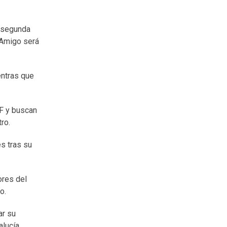
a segunda
 Amigo será
entras que
CF y buscan
ro.
s tras su
ores del
o.
ar su
alucía