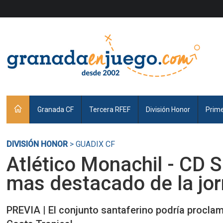
Granada CF
Tercera RFEF
División Honor
Prim
DIVISIÓN HONOR
> GUADIX CF
Atlético Monachil - CD S
mas destacado de la jo
PREVIA | El conjunto santaferino podría proclam