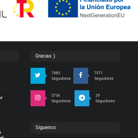
Gracias :)
r
7883
7571
Seguidores
Seguidores
3736
29
or
Seguidores
Seguidores
Síguenos
a
el