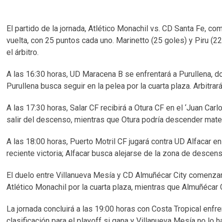
El partido de la jornada, Atlético Monachil vs. CD Santa Fe, 
vuelta, con 25 puntos cada uno. Marinetto (25 goles) y Piru (
el árbitro.
A las 16:30 horas, UD Maracena B se enfrentará a Purullena, d
Purullena busca seguir en la pelea por la cuarta plaza. Arbitrar
A las 17:30 horas, Salar CF recibirá a Otura CF en el ‘Juan Car
salir del descenso, mientras que Otura podría descender matemá
A las 18:00 horas, Puerto Motril CF jugará contra UD Alfacar 
reciente victoria; Alfacar busca alejarse de la zona de descens
El duelo entre Villanueva Mesía y CD Almuñécar City comenzar
Atlético Monachil por la cuarta plaza, mientras que Almuñécar C
La jornada concluirá a las 19:00 horas con Costa Tropical enf
clasificación para el playoff si gana y Villanueva Mesía no lo