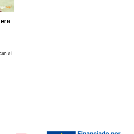
mera
can el