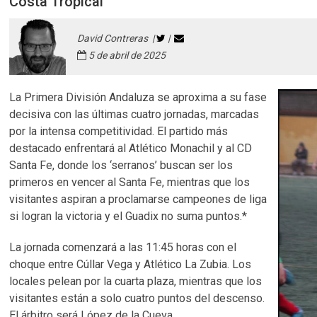
Costa Tropical
David Contreras |
|
5 de abril de 2025
La Primera División Andaluza se aproxima a su fase
decisiva con las últimas cuatro jornadas, marcadas
por la intensa competitividad. El partido más
destacado enfrentará al Atlético Monachil y al CD
Santa Fe, donde los ‘serranos’ buscan ser los
primeros en vencer al Santa Fe, mientras que los
visitantes aspiran a proclamarse campeones de liga
si logran la victoria y el Guadix no suma puntos.*
La jornada comenzará a las 11:45 horas con el
choque entre Cúllar Vega y Atlético La Zubia. Los
locales pelean por la cuarta plaza, mientras que los
visitantes están a solo cuatro puntos del descenso.
El árbitro será López de la Cueva.