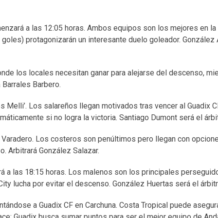
comenzará a las 12:05 horas. Ambos equipos son los mejores en l
22 goles) protagonizarán un interesante duelo goleador. González
onde los locales necesitan ganar para alejarse del descenso, mi
á Barrales Barbero.
los Melli’. Los salareños llegan motivados tras vencer al Guadix 
ticamente si no logra la victoria. Santiago Dumont será el árbit
en Varadero. Los costeros son penúltimos pero llegan con opcione
o. Arbitrará González Salazar.
á a las 18:15 horas. Los malenos son los principales perseguid
ity lucha por evitar el descenso. González Huertas será el árbitr
rentándose a Guadix CF en Carchuna. Costa Tropical puede asegur
 hace; Guadix busca sumar puntos para ser el mejor equipo de And