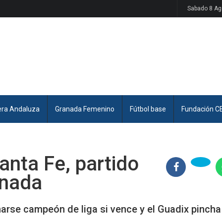
Sabado 8 Ag
era Andaluza
Granada Femenino
Fútbol base
Fundación C
anta Fe, partido
rnada
arse campeón de liga si vence y el Guadix pincha